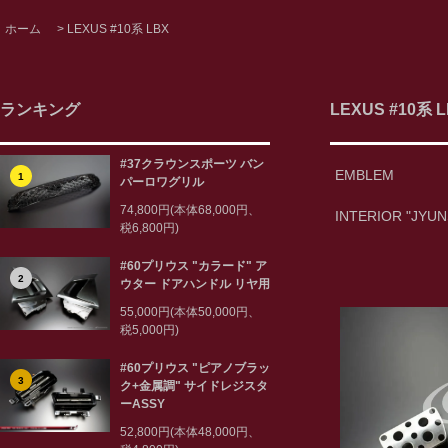
ホーム
>
LEXUS #10系 LBX
ランキング
LEXUS #10系 
#37クラウンスポーツ バン
EMBLEM
1
パーロワグリル
74,800円(本体68,000円、
INTERIOR "JYUN
税6,800円)
#60プリウス "カラード" ア
2
ウター ドアハンドル リヤ用
55,000円(本体50,000円、
税5,000円)
#60プリウス "ピアノブラッ
3
ク+金属調" サイドレジスタ
ーASSY
52,800円(本体48,000円、