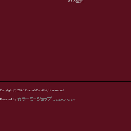
azio金田
Copylight(C),2026 Grazio&Co. All right reserved.
Powered by