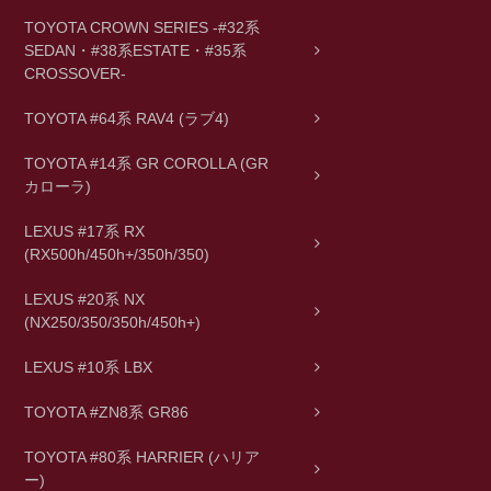
TOYOTA CROWN SERIES -#32系
SEDAN・#38系ESTATE・#35系
CROSSOVER-
TOYOTA #64系 RAV4 (ラブ4)
TOYOTA #14系 GR COROLLA (GR
カローラ)
LEXUS #17系 RX
(RX500h/450h+/350h/350)
LEXUS #20系 NX
(NX250/350/350h/450h+)
LEXUS #10系 LBX
TOYOTA #ZN8系 GR86
TOYOTA #80系 HARRIER (ハリア
ー)