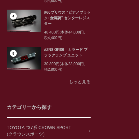
税4,800円)
#60プリウス "ピアノブラッ
4
ク+金属調" センターレジス
ター
48,400円(本体44,000円、
税4,400円)
#ZN8 GR86 カラード ブ
5
ラックランプ ユニット
30,800円(本体28,000円、
税2,800円)
もっと見る
カテゴリーから探す
TOYOTA #37系 CROWN SPORT
(クラウンスポーツ)