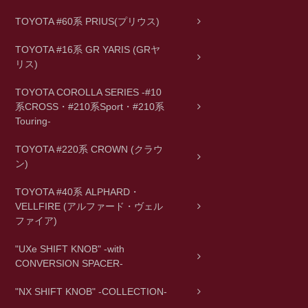
TOYOTA #60系 PRIUS(プリウス)
TOYOTA #16系 GR YARIS (GRヤ
リス)
TOYOTA COROLLA SERIES -#10
系CROSS・#210系Sport・#210系
Touring-
TOYOTA #220系 CROWN (クラウ
ン)
TOYOTA #40系 ALPHARD・
VELLFIRE (アルファード・ヴェル
ファイア)
"UXe SHIFT KNOB" -with
CONVERSION SPACER-
"NX SHIFT KNOB" -COLLECTION-