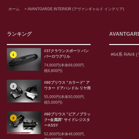
ホーム
>
AVANTGARDE INTERIOR (アヴァンギャルド インテリア)
ランキング
AVANTGAR
#37クラウンスポーツ バン
#64系 RAV4 
1
パーロワグリル
74,800円(本体68,000円、
税6,800円)
#60プリウス "カラード" ア
2
ウター ドアハンドル リヤ用
55,000円(本体50,000円、
税5,000円)
#60プリウス "ピアノブラッ
3
ク+金属調" サイドレジスタ
ーASSY
52,800円(本体48,000円、