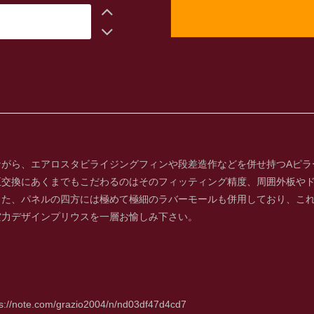
ながら、エアロスタビライジングフィンや段差造作などを併せ持つAピラ
正交換にあくまでもこだわるのはそのフィッティング精度、周囲外板や
また、パネルの四方には極めて極細のラバーモールも併用しており、こ
空力デザインプリウスを一層お愉しみ下さい。
ps://note.com/grazio2004/n/nd03df47d4cd7