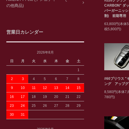
#220クラウン "
の他商品)
CARBON" ダ
パーガーニッシ
割) 前期専用
63,800円(本体5
税5,800円)
営業日カレンダー
2026年8月
日
月
火
水
木
金
土
1
#60プリウス 
2
3
4
5
6
7
8
ング アップグ
9
10
11
12
13
14
15
8,580円(本体7
16
17
18
19
20
21
22
780円)
23
24
25
26
27
28
29
30
31