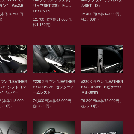
#60プリウス アシストグ
ウス" LEXUSス
#60プリウス "アルミペダ
リップSET(2本) Feat.
ン" Ver.2.0
ルSET「D」
LEXUS LS
円(本体10,500円、
15,400円(本体14,000円、
12,760円(本体11,600円、
円)
税1,400円)
税1,160円)
ウン "LEATHER
#220クラウン "LEATHER
#220クラウン "LEATHER
SIVE" シフトコン
EXCLUSIVE" センターア
EXCLUSIVE" Bピラーパ
サイドカバー
ームレスト
ネル(左右)
円(本体118,000
74,800円(本体68,000円、
79,200円(本体72,000円、
800円)
税6,800円)
税7,200円)