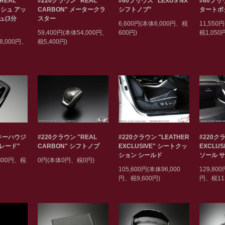
REAL
#220クラウン "REAL
#60プリウス" LEXUS NX
#60プリ
ッシュ アッ
CARBON" メータークラ
シフトノブ"
タートボタ
ュ(3分
スター
6,600円(本体6,000円、税
11,550
59,400円(本体54,000円、
600円)
税1,050
8,000円、
税5,400円)
#220クラウン "REAL
#220クラウン "LEATHER
#220クラ
"キーハウジ
CARBON" シフトノブ
EXCLUSIVE" シートクッ
EXCLU
レード"
ション シールド
ソール 
0円(本体0円、税0円)
,800円、税
105,600円(本体96,000
129,800
円、税9,600円)
円、税11,