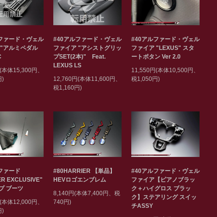
#40アルファード・ヴェル
ルファード・ヴェル
#40アルファード・ヴェル
ファイア "アシストグリッ
 "アルミペダル
ファイア "LEXUS" スタ
プSET(2本)" Feat.
C
ートボタン Ver 2.0
LEXUS LS
円(本体15,300円、
11,550円(本体10,500円、
12,760円(本体11,600円、
円)
税1,050円)
税1,160円)
ルファード
#80HARRIER 【単品】
#40アルファード・ヴェル
ER EXCLUSIVE"
HEVロゴエンブレム
ファイア【ピアノブラッ
プ ブーツ
ク＋ハイグロス ブラッ
8,140円(本体7,400円、税
ク】ステアリング スイッ
円(本体12,000円、
740円)
チASSY
円)