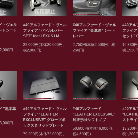
ード・ヴェル
#40アルファード・ヴェル
#40アルファード・ヴェル
#40ア
ロントシート
ファイア "パドルレバー
ファイア "金属調" シート
ファイア
SET" feat.LEXUS LM
レバー
セット" 
22,000円(本体20,000円、
2,750円(本体2,500円、税
16,830
2,000円、
税2,000円)
250円)
税1,530
ド "黒本革
#40アルファード・ヴェル
#40アルファード
#40ア
ファイア "LEATHER
"LEATHER EXCLUSIVE"
"LEATH
EXCLUSIVE" グローブボ
純正形状シフトノブ
ストライ
3,000円、
ックス＆リッドプレート
50,600円(本体46,000円、
13,200
79,200円(本体72,000円、
税4,600円)
税1,200