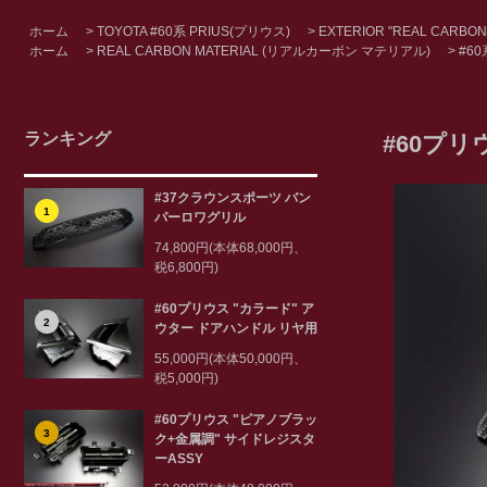
ホーム
>
TOYOTA #60系 PRIUS(プリウス)
>
EXTERIOR "REAL CARBON
ホーム
>
REAL CARBON MATERIAL (リアルカーボン マテリアル)
>
#6
ランキング
#60プリ
#37クラウンスポーツ バン
1
パーロワグリル
74,800円(本体68,000円、
税6,800円)
#60プリウス "カラード" ア
2
ウター ドアハンドル リヤ用
55,000円(本体50,000円、
税5,000円)
#60プリウス "ピアノブラッ
3
ク+金属調" サイドレジスタ
ーASSY