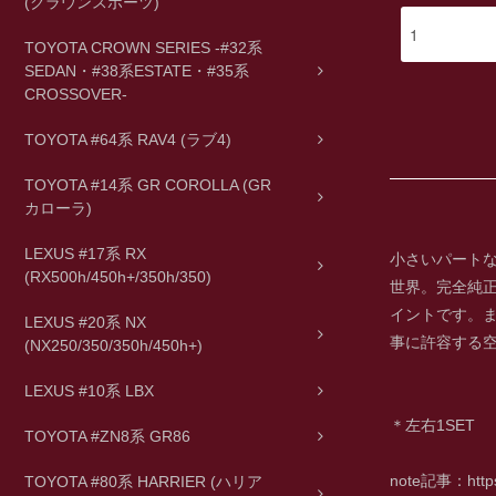
(クラウンスポーツ)
TOYOTA CROWN SERIES -#32系
SEDAN・#38系ESTATE・#35系
CROSSOVER-
TOYOTA #64系 RAV4 (ラブ4)
TOYOTA #14系 GR COROLLA (GR
カローラ)
LEXUS #17系 RX
小さいパート
(RX500h/450h+/350h/350)
世界。完全純
イントです。
LEXUS #20系 NX
事に許容する
(NX250/350/350h/450h+)
LEXUS #10系 LBX
＊左右1SET
TOYOTA #ZN8系 GR86
note記事：
htt
TOYOTA #80系 HARRIER (ハリア