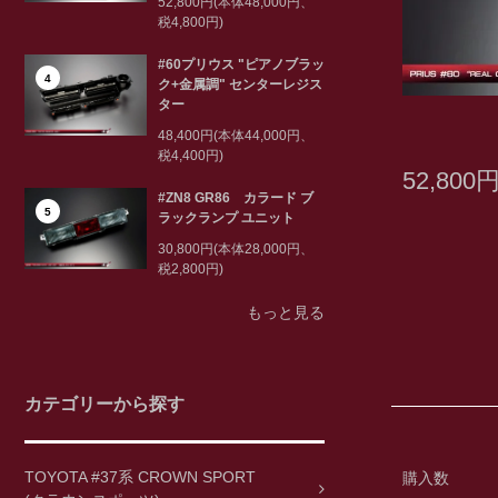
52,800円(本体48,000円、
税4,800円)
#60プリウス "ピアノブラッ
4
ク+金属調" センターレジス
ター
48,400円(本体44,000円、
税4,400円)
52,800
#ZN8 GR86 カラード ブ
5
ラックランプ ユニット
30,800円(本体28,000円、
税2,800円)
もっと見る
カテゴリーから探す
TOYOTA #37系 CROWN SPORT
購入数