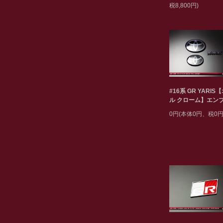
税8,800円)
#16系 GR YARIS
ル クローム】エン
0円(本体0円、税0円