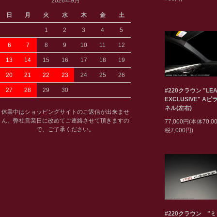
2026年9月
日
月
火
水
木
金
土
1
2
3
4
5
6
7
8
9
10
11
12
13
14
15
16
17
18
19
20
21
22
23
24
25
26
27
28
29
30
#220クラウン "LEA
EXCLUSIVE" A
ネル(左右)
休業中はショッピングサイトのご返信が出来ませ
ん。弊社営業日に改めてご連絡させて頂きますの
77,000円(本体70,
で、ご了承ください。
税7,000円)
#220クラウン "