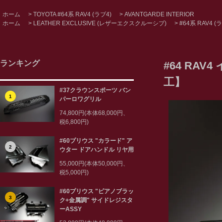
ホーム
>
TOYOTA #64系 RAV4 (ラブ4)
>
AVANTGARDE INTERIOR
ホーム
>
LEATHER EXCLUSIVE (レザーエクスクルーシブ)
>
#64系 RAV4 (
ランキング
#64 RA
工】
#37クラウンスポーツ バン
1
パーロワグリル
74,800円(本体68,000円、
税6,800円)
#60プリウス "カラード" ア
2
ウター ドアハンドル リヤ用
55,000円(本体50,000円、
税5,000円)
#60プリウス "ピアノブラッ
3
ク+金属調" サイドレジスタ
ーASSY