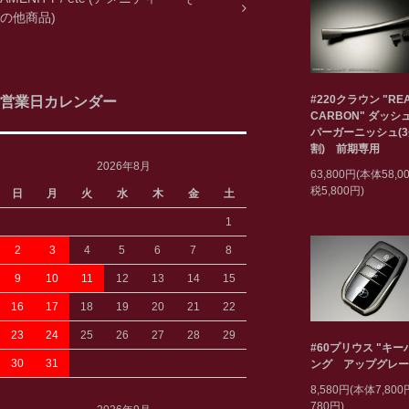
の他商品)
#220クラウン "RE
営業日カレンダー
CARBON" ダッシ
パーガーニッシュ(
割) 前期専用
2026年8月
63,800円(本体58,
税5,800円)
日
月
火
水
木
金
土
1
2
3
4
5
6
7
8
9
10
11
12
13
14
15
16
17
18
19
20
21
22
23
24
25
26
27
28
29
#60プリウス "キ
30
31
ング アップグレー
8,580円(本体7,80
780円)