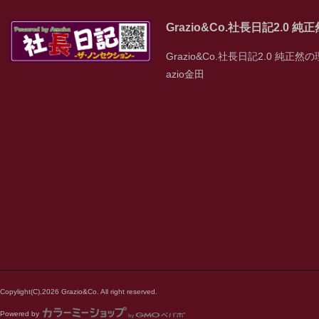
Grazio&Co.社長日記2.0 
Grazio&Co.社長日記2.0 純正然の
azio金田
Copylight(C),2026 Grazio&Co. All right reserved.
Powered by