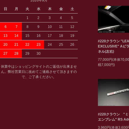
2026年9月
日
月
火
水
木
金
土
1
2
3
4
5
6
7
8
9
10
11
12
13
14
15
16
17
18
19
#220クラウン "LEA
20
21
22
23
24
25
26
EXCLUSIVE" A
ネル(左右)
27
28
29
30
77,000円(本体70,
税7,000円)
休業中はショッピングサイトのご返信が出来ませ
ん。弊社営業日に改めてご連絡させて頂きますの
で、ご了承ください。
#220クラウン "
エンブレム" RS Adv
3,960円(本体3,60