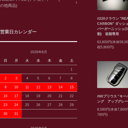
の他商品)
#220クラウン "RE
CARBON" ダッシ
パーガーニッシュ(
営業日カレンダー
割) 前期専用
63,800円(本体58,
税5,800円)
2026年8月
日
月
火
水
木
金
土
1
2
3
4
5
6
7
8
9
10
11
12
13
14
15
16
17
18
19
20
21
22
#60プリウス "キ
ング アップグレー
23
24
25
26
27
28
29
8,580円(本体7,80
30
31
780円)