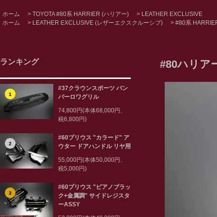
ホーム
>
TOYOTA #80系 HARRIER (ハリアー)
>
LEATHER EXCLUSIVE
ホーム
>
LEATHER EXCLUSIVE (レザーエクスクルーシブ)
>
#80系 HARRI
ランキング
#80ハリアー
#37クラウンスポーツ バン
1
パーロワグリル
74,800円(本体68,000円、
税6,800円)
#60プリウス "カラード" ア
2
ウター ドアハンドル リヤ用
55,000円(本体50,000円、
税5,000円)
#60プリウス "ピアノブラッ
3
ク+金属調" サイドレジスタ
ーASSY