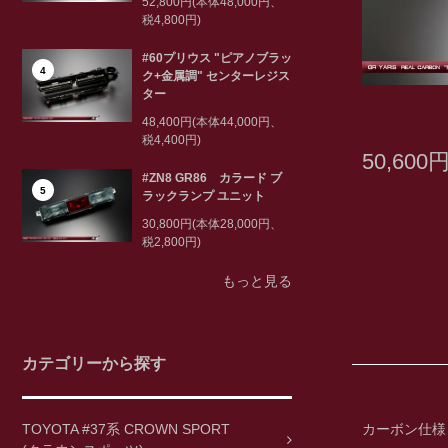
52,800円(本体48,000円、
税4,800円)
#60プリウス "ピアノブラッ
4
ク+金属調" センターレジス
ター
48,400円(本体44,000円、
税4,400円)
50,600
#ZN8 GR86 カラード ブ
5
ラックランプ ユニット
30,800円(本体28,000円、
税2,800円)
もっと見る
カテゴリーから探す
TOYOTA #37系 CROWN SPORT
カーボン仕様