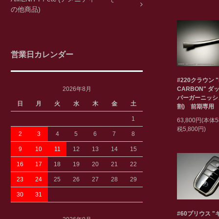
の他商品)
営業日カレンダー
#220クラウン "
2026年8月
CARBON" ダ
パーガーニッシ
日
月
火
水
木
金
土
割) 前期専用
1
63,800円(本体5
税5,800円)
2
3
4
5
6
7
8
9
10
11
12
13
14
15
16
17
18
19
20
21
22
23
24
25
26
27
28
29
30
31
#60プリウス 