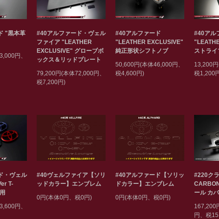
ド "黒本革
#40アルファード・ヴェル
#40アルファード
#40ア
ファイア "LEATHER
"LEATHER EXCLUSIVE"
"LEATH
EXCLUSIVE" グローブボ
純正形状シフトノブ
ストライ
3,000円、
ックス＆リッドプレート
50,600円(本体46,000円、
13,200
79,200円(本体72,000円、
税4,600円)
税1,200
税7,200円)
#40ヴェルファイア【ソリ
#40アルファード【ソリッ
#220クラ
ード・ヴェル
ッドカラー】エンブレム
ドカラー】エンブレム
CARBO
r T-
ール カ
専用
0円(本体0円、税0円)
0円(本体0円、税0円)
167,200
3,600円、
円、税15,