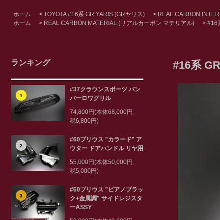
ホーム
>
TOYOTA #16系 GR YARIS (GRヤリス)
>
REAL CARBON INTER
ホーム
>
REAL CARBON MATERIAL (リアルカーボン マテリアル)
>
#16
ランキング
#16系 
#37クラウンスポーツ バン
1
パーロワグリル
74,800円(本体68,000円、
税6,800円)
#60プリウス "カラード" ア
2
ウター ドアハンドル リヤ用
55,000円(本体50,000円、
税5,000円)
#60プリウス "ピアノブラッ
3
ク+金属調" サイドレジスタ
ーASSY