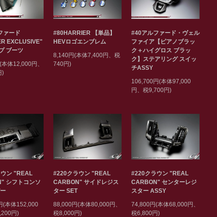
ルファード
#80HARRIER 【単品】
#40アルファード・ヴェル
ER EXCLUSIVE"
HEVロゴエンブレム
ファイア【ピアノブラッ
プ ブーツ
ク＋ハイグロス ブラッ
8,140円(本体7,400円、税
ク】ステアリング スイッ
円(本体12,000円、
740円)
チASSY
円)
106,700円(本体97,000
円、税9,700円)
ウン "REAL
#220クラウン "REAL
#220クラウン "REAL
N" シフトコンソ
CARBON" サイドレジス
CARBON" センターレジ
バー
ター SET
スター ASSY
円(本体152,000
88,000円(本体80,000円、
74,800円(本体68,000円、
200円)
税8,000円)
税6,800円)