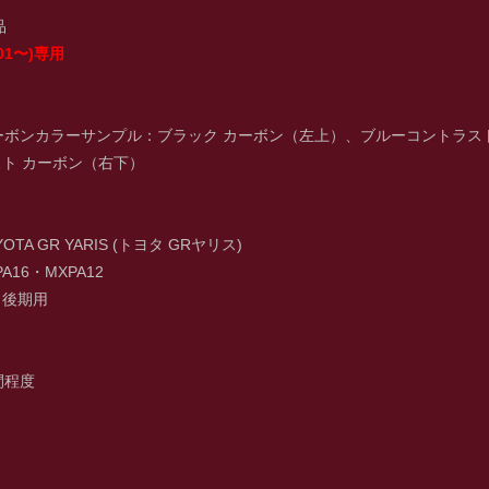
品
/01〜)専用
ーボンカラーサンプル：ブラック カーボン（左上）、ブルーコントラス
ト カーボン（右下）
TA GR YARIS (トヨタ GRヤリス)
16・MXPA12
：後期用
間程度