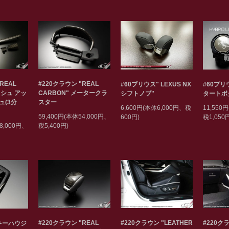
REAL
#220クラウン "REAL
#60プリウス" LEXUS NX
#60プリ
ッシュ アッ
CARBON" メータークラ
シフトノブ"
タートボタ
ュ(3分
スター
6,600円(本体6,000円、税
11,550
59,400円(本体54,000円、
600円)
税1,050
8,000円、
税5,400円)
#220クラウン "REAL
#220クラウン "LEATHER
#220クラ
"キーハウジ