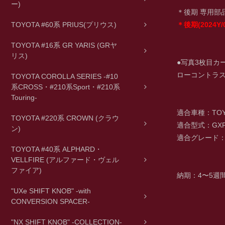
ー)
＊後期 専用部
TOYOTA #60系 PRIUS(プリウス)
＊後期(2024Y
TOYOTA #16系 GR YARIS (GRヤ
リス)
●写真3枚目カ
ローコントラス
TOYOTA COROLLA SERIES -#10
系CROSS・#210系Sport・#210系
Touring-
適合車種：TOYO
TOYOTA #220系 CROWN (クラウ
適合型式：GXPA
ン)
適合グレード
TOYOTA #40系 ALPHARD・
VELLFIRE (アルファード・ヴェル
ファイア)
納期：4〜5週
"UXe SHIFT KNOB" -with
CONVERSION SPACER-
"NX SHIFT KNOB" -COLLECTION-