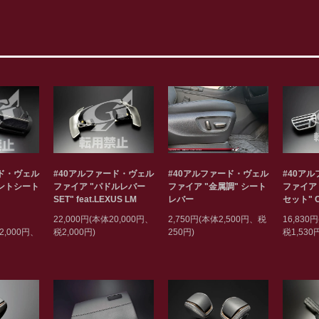
ード・ヴェル
#40アルファード・ヴェル
#40アルファード・ヴェル
#40ア
ロントシート
ファイア "パドルレバー
ファイア "金属調" シート
ファイア
SET" feat.LEXUS LM
レバー
セット" 
22,000円(本体20,000円、
2,750円(本体2,500円、税
16,830
2,000円、
税2,000円)
250円)
税1,530