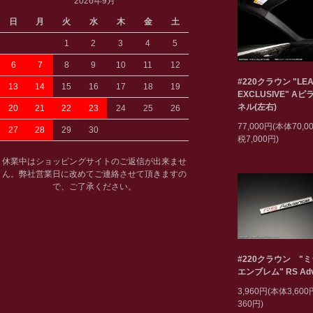
2026年9月
日
月
火
水
木
金
土
1
2
3
4
5
6
7
8
9
10
11
12
#220クラウン "LEA
13
14
15
16
17
18
19
EXCLUSIVE" A
ネル(左右)
20
21
22
23
24
25
26
77,000円(本体70,
27
28
29
30
税7,000円)
休業中はショッピングサイトのご返信が出来ませ
ん。弊社営業日に改めてご連絡させて頂きますの
で、ご了承ください。
#220クラウン "
エンブレム" RS Adv
3,960円(本体3,60
360円)