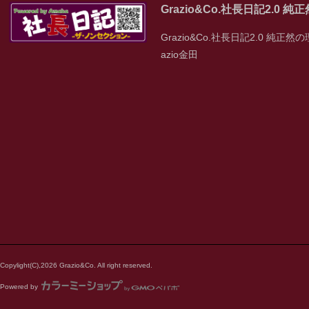
Grazio&Co.社長日記2.0 
Grazio&Co.社長日記2.0 純正然の
azio金田
Copylight(C),2026 Grazio&Co. All right reserved.
Powered by