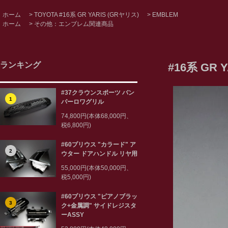
ホーム
>
TOYOTA #16系 GR YARIS (GRヤリス)
>
EMBLEM
ホーム
>
その他：エンブレム関連商品
ランキング
#16系 GR
#37クラウンスポーツ バン
1
パーロワグリル
74,800円(本体68,000円、
税6,800円)
#60プリウス "カラード" ア
2
ウター ドアハンドル リヤ用
55,000円(本体50,000円、
税5,000円)
#60プリウス "ピアノブラッ
3
ク+金属調" サイドレジスタ
ーASSY