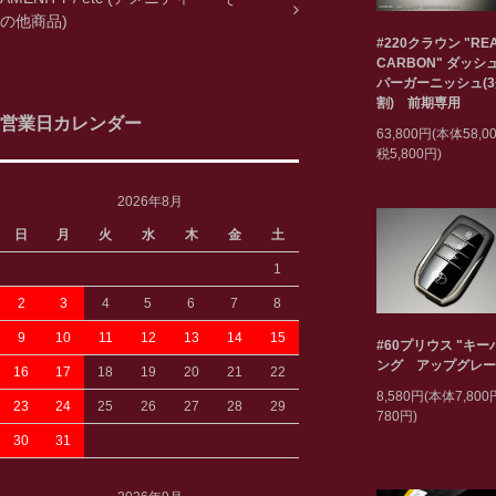
の他商品)
#220クラウン "RE
CARBON" ダッシ
パーガーニッシュ(
割) 前期専用
営業日カレンダー
63,800円(本体58,
税5,800円)
2026年8月
日
月
火
水
木
金
土
1
2
3
4
5
6
7
8
9
10
11
12
13
14
15
#60プリウス "キ
ング アップグレー
16
17
18
19
20
21
22
8,580円(本体7,80
23
24
25
26
27
28
29
780円)
30
31