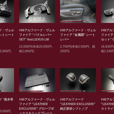
ード・ヴェル
#40アルファード・ヴェル
#40アルファード・ヴェル
#40ア
ロントシート
ファイア "パドルレバー
ファイア "金属調" シート
ファイア
SET" feat.LEXUS LM
レバー
セット" 
22,000円(本体20,000円、
2,750円(本体2,500円、税
16,830
2,000円、
税2,000円)
250円)
税1,530
ド "黒本革
#40アルファード・ヴェル
#40アルファード
#40ア
ファイア "LEATHER
"LEATHER EXCLUSIVE"
"LEATH
EXCLUSIVE" グローブボ
純正形状シフトノブ
ストライ
3,000円、
ックス＆リッドプレート