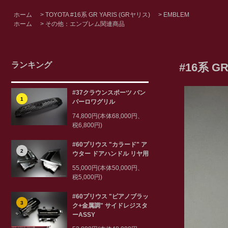
ホーム
>
TOYOTA #16系 GR YARIS (GRヤリス)
>
EMBLEM
ホーム
>
その他：エンブレム関連商品
ランキング
#16系 G
#37クラウンスポーツ バン
1
パーロワグリル
74,800円(本体68,000円、
税6,800円)
#60プリウス "カラード" ア
2
ウター ドアハンドル リヤ用
55,000円(本体50,000円、
税5,000円)
#60プリウス "ピアノブラッ
3
ク+金属調" サイドレジスタ
ーASSY