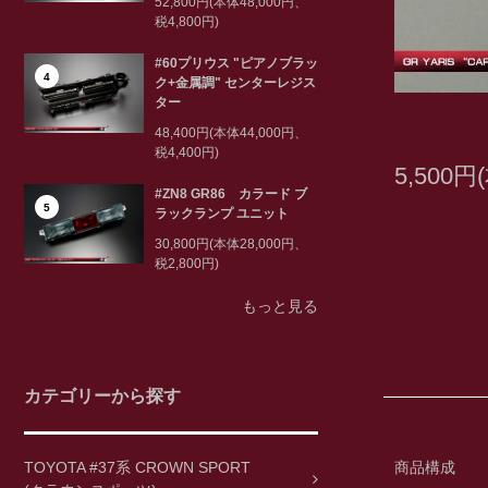
52,800円(本体48,000円、
税4,800円)
#60プリウス "ピアノブラッ
4
ク+金属調" センターレジス
ター
48,400円(本体44,000円、
税4,400円)
5,500円
#ZN8 GR86 カラード ブ
5
ラックランプ ユニット
30,800円(本体28,000円、
税2,800円)
もっと見る
カテゴリーから探す
TOYOTA #37系 CROWN SPORT
商品構成