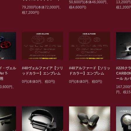
50,600円(本体46,000円、
13,200
79,200円(本体72,000円、
税4,600円)
税1,200
税7,200円)
#40ヴェルファイア【ソリ
#40アルファード【ソリッ
#220クラ
ード・ヴェル
ッドカラー】エンブレム
ドカラー】エンブレム
CARBO
r T-
ール カ
専用
0円(本体0円、税0円)
0円(本体0円、税0円)
167,200
3,600円、
円、税15,