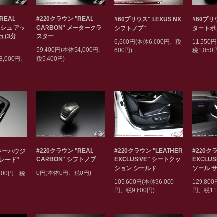
REAL
#220クラウン "REAL
#60プリウス" LEXUS NX
#60プリ
ッシュ アッ
CARBON" メータークラ
シフトノブ"
タートボタ
ュ(3分
スター
6,600円(本体6,000円、税
11,550
59,400円(本体54,000円、
600円)
税1,050
8,000円、
税5,400円)
#220クラウン "REAL
#220クラウン "LEATHER
#220クラ
"キーハウジ
CARBON" シフトノブ
EXCLUSIVE" シートクッ
EXCLU
レード"
ション シールド
ソール 
0円(本体0円、税0円)
,800円、税
105,600円(本体96,000
129,800
円、税9,600円)
円、税11,