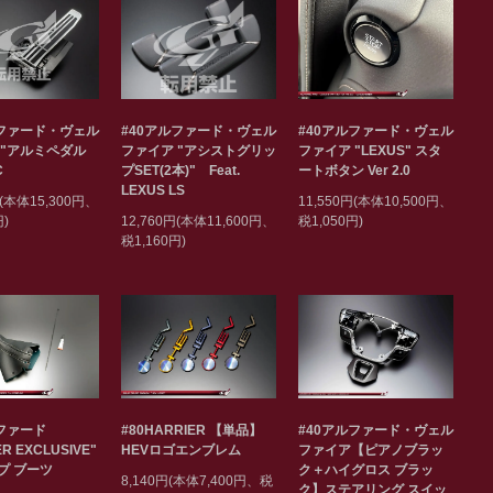
#40アルファード・ヴェル
ルファード・ヴェル
#40アルファード・ヴェル
ファイア "アシストグリッ
 "アルミペダル
ファイア "LEXUS" スタ
プSET(2本)" Feat.
C
ートボタン Ver 2.0
LEXUS LS
円(本体15,300円、
11,550円(本体10,500円、
12,760円(本体11,600円、
円)
税1,050円)
税1,160円)
ルファード
#80HARRIER 【単品】
#40アルファード・ヴェル
ER EXCLUSIVE"
HEVロゴエンブレム
ファイア【ピアノブラッ
プ ブーツ
ク＋ハイグロス ブラッ
8,140円(本体7,400円、税
ク】ステアリング スイッ