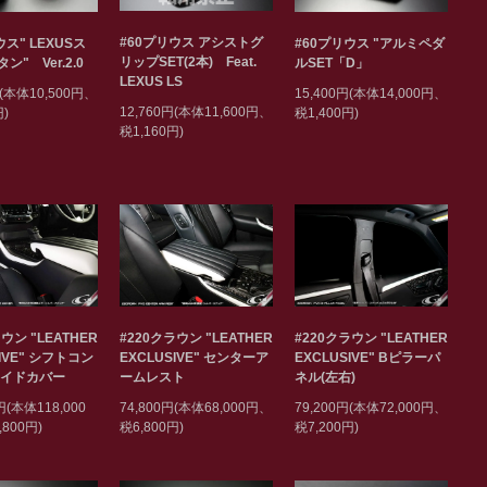
#60プリウス アシストグ
ウス" LEXUSス
#60プリウス "アルミペダ
リップSET(2本) Feat.
ン" Ver.2.0
ルSET「D」
LEXUS LS
円(本体10,500円、
15,400円(本体14,000円、
12,760円(本体11,600円、
円)
税1,400円)
税1,160円)
ウン "LEATHER
#220クラウン "LEATHER
#220クラウン "LEATHER
SIVE" シフトコン
EXCLUSIVE" センターア
EXCLUSIVE" Bピラーパ
サイドカバー
ームレスト
ネル(左右)
円(本体118,000
74,800円(本体68,000円、
79,200円(本体72,000円、
800円)
税6,800円)
税7,200円)