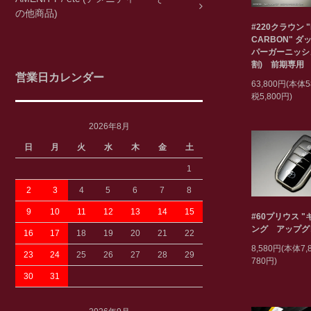
の他商品)
#220クラウン "
CARBON" ダ
パーガーニッシ
割) 前期専用
営業日カレンダー
63,800円(本体5
税5,800円)
2026年8月
日
月
火
水
木
金
土
1
2
3
4
5
6
7
8
9
10
11
12
13
14
15
#60プリウス 
ング アップグ
16
17
18
19
20
21
22
8,580円(本体7
23
24
25
26
27
28
29
780円)
30
31