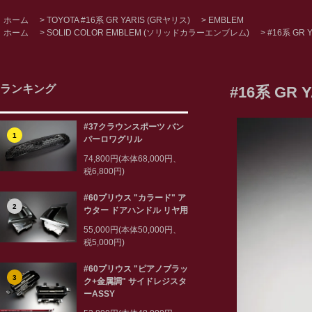
ホーム
>
TOYOTA #16系 GR YARIS (GRヤリス)
>
EMBLEM
ホーム
>
SOLID COLOR EMBLEM (ソリッドカラーエンブレム)
>
#16系 GR 
ランキング
#16系 G
#37クラウンスポーツ バン
1
パーロワグリル
74,800円(本体68,000円、
税6,800円)
#60プリウス "カラード" ア
2
ウター ドアハンドル リヤ用
55,000円(本体50,000円、
税5,000円)
#60プリウス "ピアノブラッ
3
ク+金属調" サイドレジスタ
ーASSY