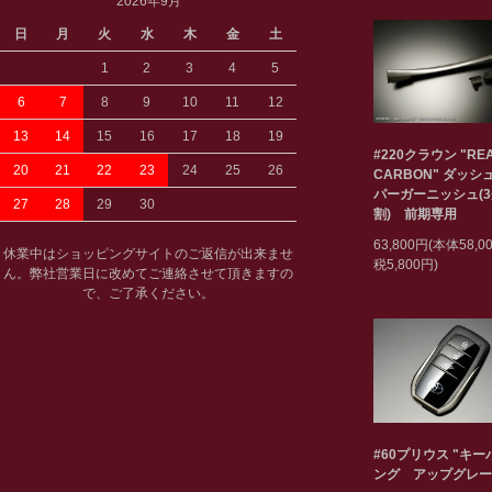
2026年9月
日
月
火
水
木
金
土
1
2
3
4
5
6
7
8
9
10
11
12
13
14
15
16
17
18
19
#220クラウン "RE
20
21
22
23
24
25
26
CARBON" ダッシ
パーガーニッシュ(
27
28
29
30
割) 前期専用
63,800円(本体58,
休業中はショッピングサイトのご返信が出来ませ
税5,800円)
ん。弊社営業日に改めてご連絡させて頂きますの
で、ご了承ください。
#60プリウス "キ
ング アップグレー