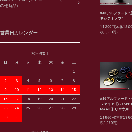
の他商品)
#40アルファード 
巻シフトノブ"
14,300円(本体13,
税1,300円)
営業日カレンダー
2026年8月
日
月
火
水
木
金
土
1
2
3
4
5
6
7
8
9
10
11
12
13
14
15
#40アルファード
16
17
18
19
20
21
22
ファイア【GR Ver T
23
24
25
26
27
28
29
MARK】リヤ専用
30
31
14,960円(本体13,
税1,360円)