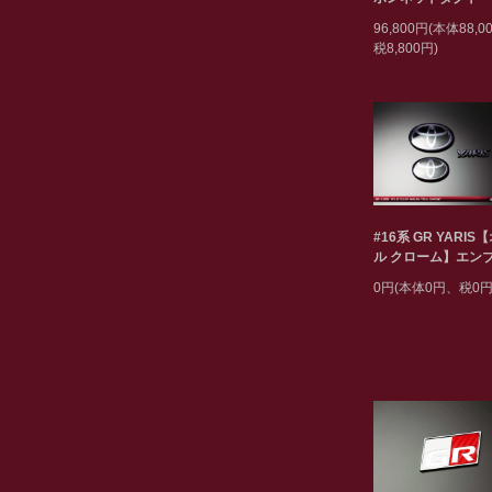
96,800円(本体88,
税8,800円)
#16系 GR YARIS
ル クローム】エン
0円(本体0円、税0円