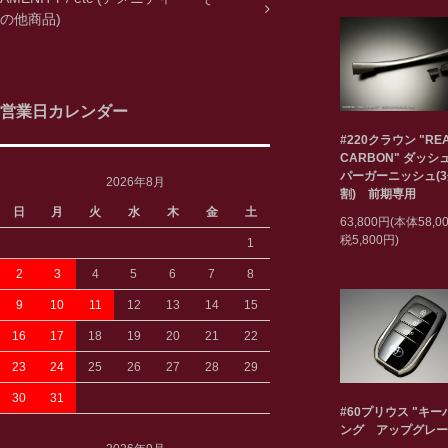
の他商品)
営業日カレンダー
#220クラウン "RE
CARBON" ダッシ
パーガーニッシュ(
2026年8月
割) 前期専用
日
月
火
水
木
金
土
63,800円(本体58,
税5,800円)
1
2
3
4
5
6
7
8
9
10
11
12
13
14
15
16
17
18
19
20
21
22
23
24
25
26
27
28
29
30
31
#60プリウス "キ
ング アップグレー