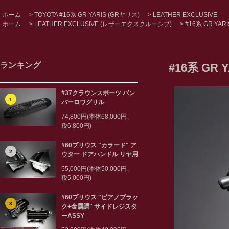
ホーム
>
TOYOTA #16系 GR YARIS (GRヤリス)
>
LEATHER EXCLUSIVE
ホーム
>
LEATHER EXCLUSIVE (レザーエクスクルーシブ)
>
#16系 GR YAR
ランキング
#16系 GR 
#37クラウンスポーツ バン
1
パーロワグリル
74,800円(本体68,000円、
税6,800円)
#60プリウス "カラード" ア
2
ウター ドアハンドル リヤ用
55,000円(本体50,000円、
税5,000円)
#60プリウス "ピアノブラッ
3
ク+金属調" サイドレジスタ
ーASSY