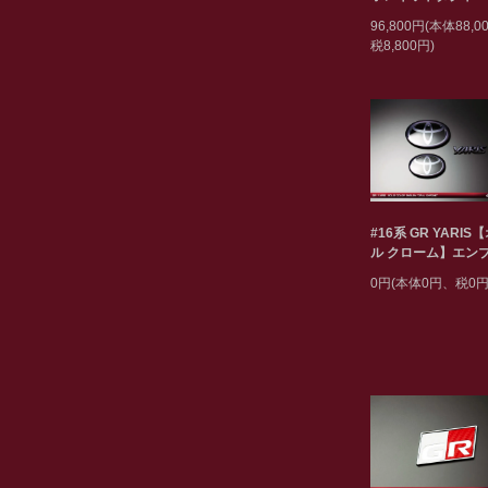
96,800円(本体88,
税8,800円)
#16系 GR YARIS
ル クローム】エン
0円(本体0円、税0円