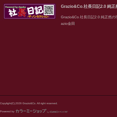
Grazio&Co.社長日記2.0 
Grazio&Co.社長日記2.0 純正然の
azio金田
Copylight(C),2026 Grazio&Co. All right reserved.
Powered by