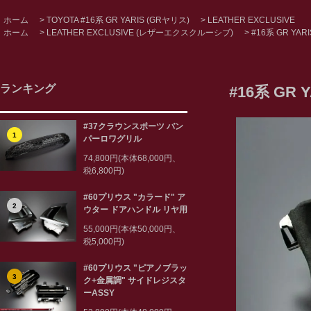
ホーム
>
TOYOTA #16系 GR YARIS (GRヤリス)
>
LEATHER EXCLUSIVE
ホーム
>
LEATHER EXCLUSIVE (レザーエクスクルーシブ)
>
#16系 GR YAR
ランキング
#16系 GR
#37クラウンスポーツ バン
1
パーロワグリル
74,800円(本体68,000円、
税6,800円)
#60プリウス "カラード" ア
2
ウター ドアハンドル リヤ用
55,000円(本体50,000円、
税5,000円)
#60プリウス "ピアノブラッ
3
ク+金属調" サイドレジスタ
ーASSY