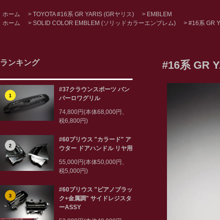
ホーム
>
TOYOTA #16系 GR YARIS (GRヤリス)
>
EMBLEM
ホーム
>
SOLID COLOR EMBLEM (ソリッドカラーエンブレム)
>
#16系 GR 
ランキング
#16系 G
#37クラウンスポーツ バン
1
パーロワグリル
74,800円(本体68,000円、
税6,800円)
#60プリウス "カラード" ア
2
ウター ドアハンドル リヤ用
55,000円(本体50,000円、
税5,000円)
#60プリウス "ピアノブラッ
3
ク+金属調" サイドレジスタ
ーASSY