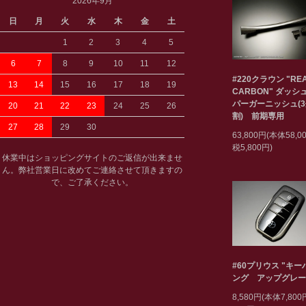
2026年9月
日
月
火
水
木
金
土
1
2
3
4
5
6
7
8
9
10
11
12
#220クラウン "RE
13
14
15
16
17
18
19
CARBON" ダッシ
パーガーニッシュ(
20
21
22
23
24
25
26
割) 前期専用
27
28
29
30
63,800円(本体58,
税5,800円)
休業中はショッピングサイトのご返信が出来ませ
ん。弊社営業日に改めてご連絡させて頂きますの
で、ご了承ください。
#60プリウス "キ
ング アップグレー
8,580円(本体7,80