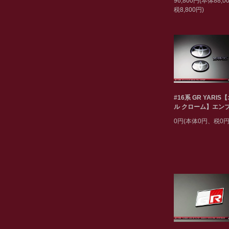
96,800円(本体88,
税8,800円)
#16系 GR YARIS
ル クローム】エン
0円(本体0円、税0円