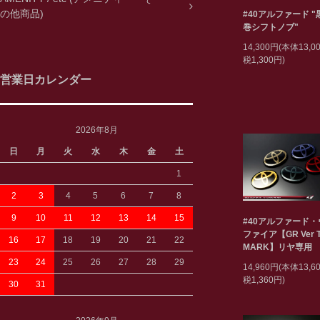
の他商品)
#40アルファード 
巻シフトノブ"
14,300円(本体13,
税1,300円)
営業日カレンダー
2026年8月
日
月
火
水
木
金
土
1
2
3
4
5
6
7
8
9
10
11
12
13
14
15
#40アルファード
ファイア【GR Ver T
16
17
18
19
20
21
22
MARK】リヤ専用
23
24
25
26
27
28
29
14,960円(本体13,
税1,360円)
30
31