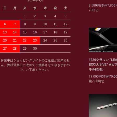
2026年9月
8,580円(本体7,80
日
月
火
水
木
金
土
780円)
1
2
3
4
5
6
7
8
9
10
11
12
13
14
15
16
17
18
19
20
21
22
23
24
25
26
27
28
29
30
#220クラウン "LEA
休業中はショッピングサイトのご返信が出来ませ
EXCLUSIVE" A
ん。弊社営業日に改めてご連絡させて頂きますの
ネル(左右)
で、ご了承ください。
77,000円(本体70,
税7,000円)