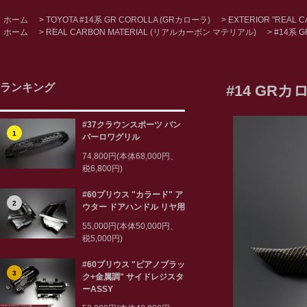
ホーム
>
TOYOTA #14系 GR COROLLA (GRカローラ)
>
EXTERIOR "REAL 
ホーム
>
REAL CARBON MATERIAL (リアルカーボン マテリアル)
>
#14系 
ランキング
#14 GR
#37クラウンスポーツ バン
1
パーロワグリル
74,800円(本体68,000円、
税6,800円)
#60プリウス "カラード" ア
2
ウター ドアハンドル リヤ用
55,000円(本体50,000円、
税5,000円)
#60プリウス "ピアノブラッ
3
ク+金属調" サイドレジスタ
ーASSY