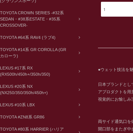
(クラウンスポーツ)
TOYOTA CROWN SERIES -#32系
SEDAN・#38系ESTATE・#35系
CROSSOVER-
TOYOTA #64系 RAV4 (ラブ4)
TOYOTA #14系 GR COROLLA (GR
カローラ)
LEXUS #17系 RX
●ウェット技法を
(RX500h/450h+/350h/350)
日本ブランドとし
LEXUS #20系 NX
アプロダクトを用
(NX250/350/350h/450h+)
視覚的にお愉しみ
LEXUS #10系 LBX
TOYOTA #ZN8系 GR86
両サイド通気口を
開口部をまたぎ中
TOYOTA #80系 HARRIER (ハリア