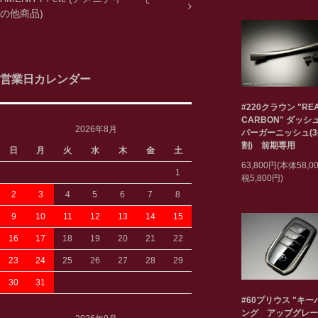
の他商品)
営業日カレンダー
#220クラウン "RE
CARBON" ダッシ
2026年8月
パーガーニッシュ(
割) 前期専用
日
月
火
水
木
金
土
63,800円(本体58,
1
税5,800円)
2
3
4
5
6
7
8
9
10
11
12
13
14
15
16
17
18
19
20
21
22
23
24
25
26
27
28
29
30
31
#60プリウス "キ
ング アップグレー